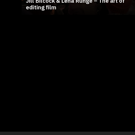
Jill Bilcock & Lena Runge – The art of
editing film