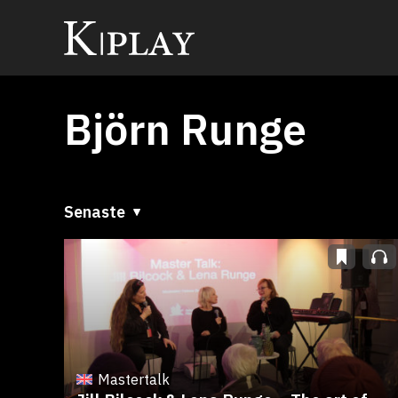
Björn Runge
Senaste
Senaste
A till Ö
Ö till A
Mastertalk