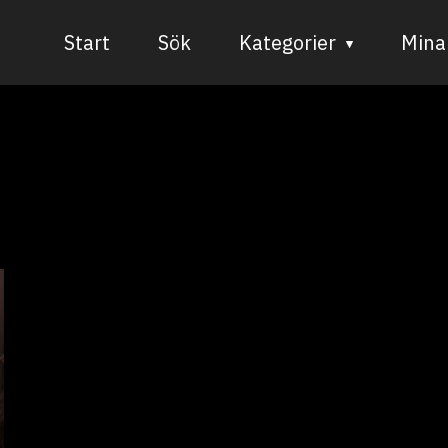
Start
Sök
Kategorier
Mina 
Audiovisuell media
Bild och form
Dans
Musik
Teater