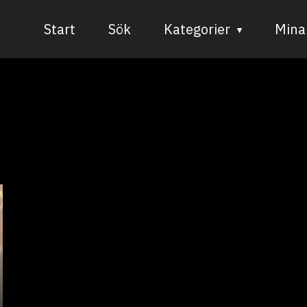
Start
Sök
Kategorier
Mina 
Audiovisuell media
Bild och form
Dans
Musik
Teater