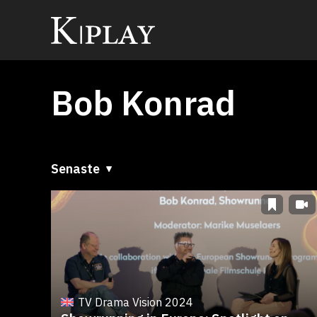
Bob Konrad
Senaste
Senaste
A till Ö
Ö till A
TV Drama Vision 2024