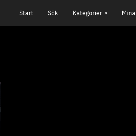
Start
Sök
Kategorier
Mina 
Audiovisuell media
Bild och form
Dans
Musik
Teater