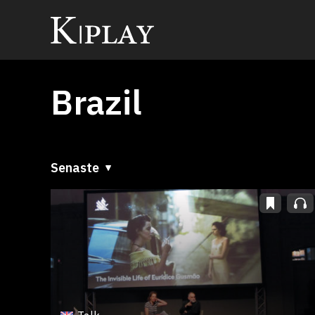
Brazil
Senaste
Senaste
A till Ö
Ö till A