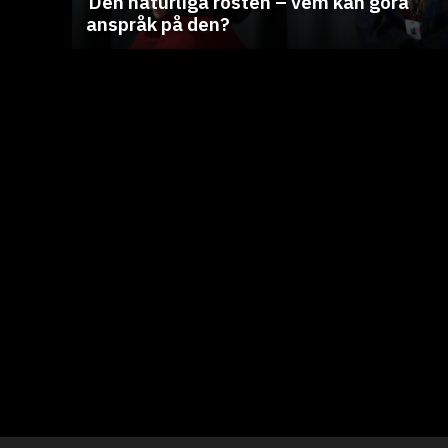
Den naturliga rösten – vem kan göra
anspråk på den?