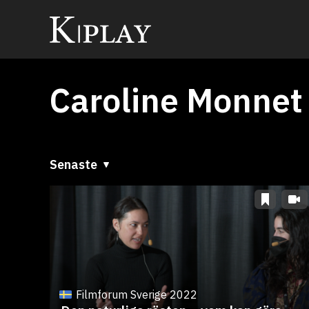
Caroline Monnet
Senaste
Senaste
A till Ö
Ö till A
Filmforum Sverige 2022