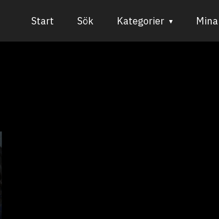
Start
Sök
Kategorier
Mina 
Audiovisuell media
Bild och form
Dans
Musik
Teater