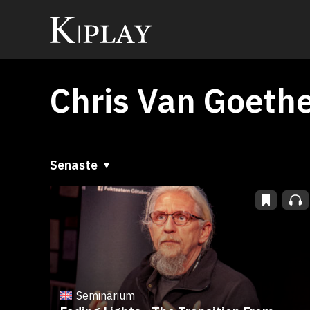
Chris Van Goeth
Senaste
Senaste
A till Ö
Ö till A
Seminarium