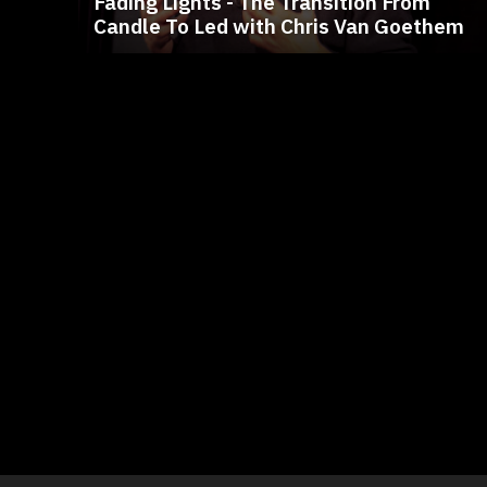
Fading Lights - The Transition From
Candle To Led with Chris Van Goethem