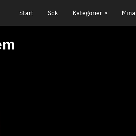
Start
Sök
Kategorier
Mina 
Audiovisuell media
em
Bild och form
Dans
Musik
Teater