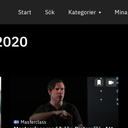
Start
Sök
Kategorier
Mina 
Audiovisuell media
2020
Bild och form
Dans
Musik
Teater
Masterclass