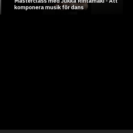
Masterclass med Jukka Rintamäki - Att
komponera musik för dans