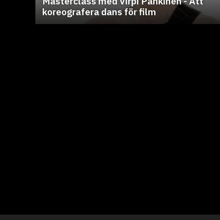
Masterclass med Virpi Pahkinen - Att
koreografera dans för film