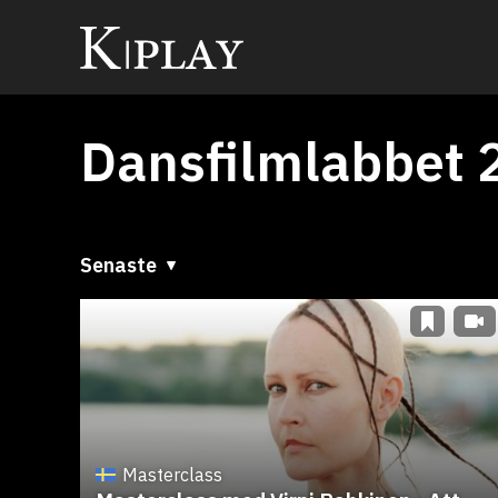
Dansfilmlabbet 
Senaste
Senaste
A till Ö
Ö till A
Masterclass