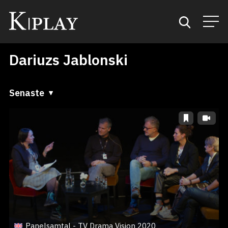
Dariuzs Jablonski
Start
Sök
Senaste
Senaste
Kategorier
A till Ö
Mina favoriter
Ö till A
Panelsamtal - TV Drama Vision 2020