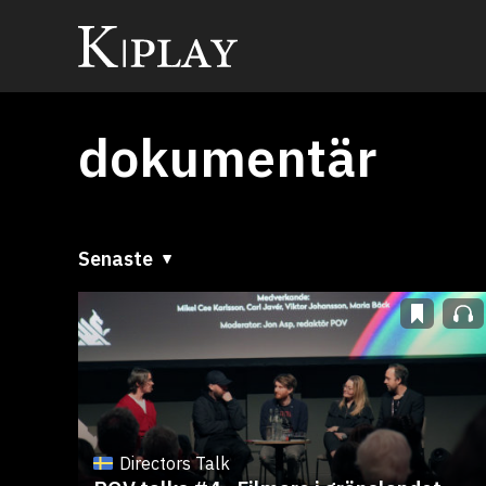
dokumentär
Senaste
Senaste
A till Ö
Ö till A
Directors Talk