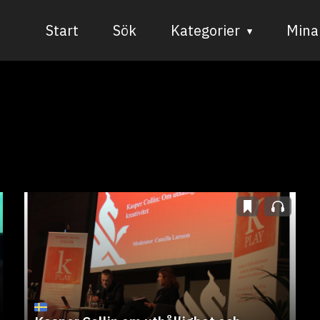
Start
Sök
Kategorier
Mina 
Audiovisuell media
Bild och form
Dans
Musik
Teater