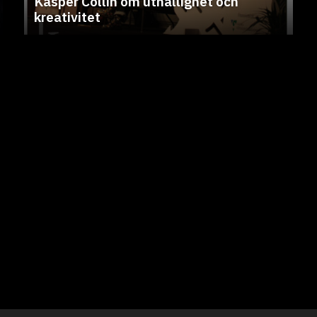
Kasper Collin om uthållighet och
kreativitet