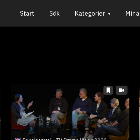
Start
Sök
Kategorier
Mina 
Audiovisuell media
Bild och form
Dans
Musik
Teater