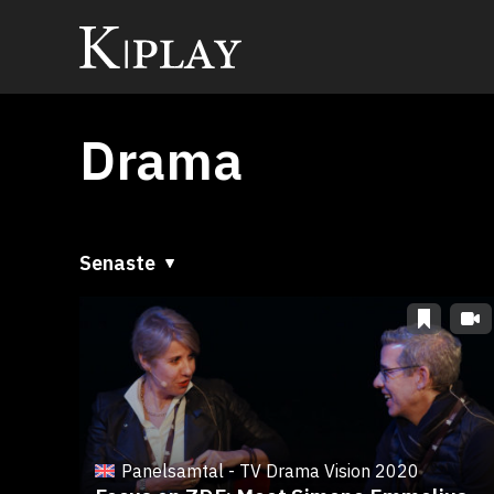
Drama
Senaste
Senaste
A till Ö
Ö till A
Panelsamtal - TV Drama Vision 2020