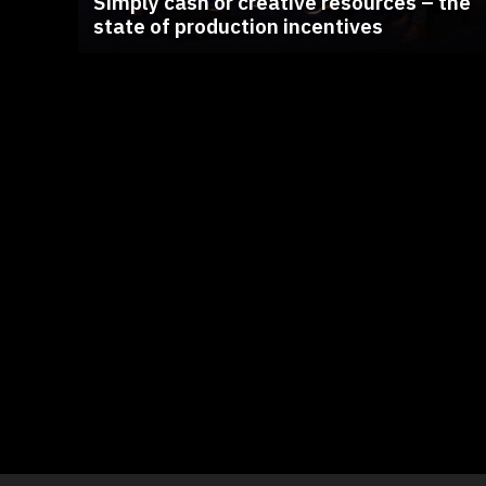
Simply cash or creative resources – the
state of production incentives