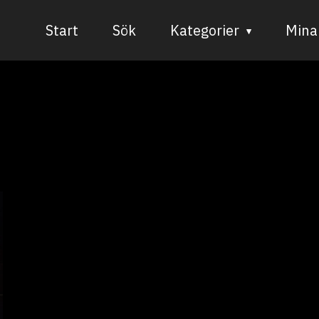
Start
Sök
Kategorier
Mina 
Audiovisuell media
Bild och form
Dans
Musik
Teater