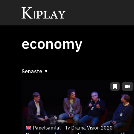
economy
Senaste
Senaste
A till Ö
Ö till A
Panelsamtal - Tv Drama Vision 2020