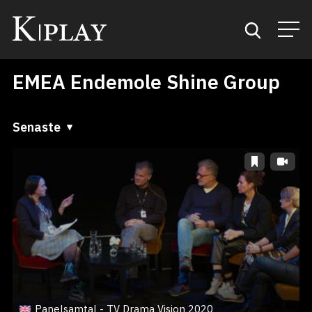
EMEA Endemole Shine Group
Start
Sök
Senaste
Senaste
Kategorier
A till Ö
Mina favoriter
Ö till A
Panelsamtal - TV Drama Vision 2020