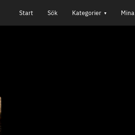
Start
Sök
Kategorier
Mina 
Audiovisuell media
Bild och form
Dans
Musik
Teater