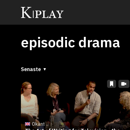
episodic drama
Senaste
Senaste
A till Ö
Ö till A
Okänt