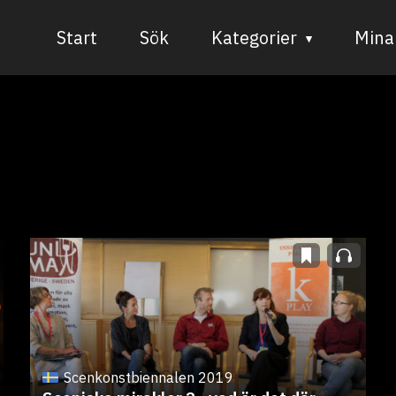
Start
Sök
Kategorier
Mina 
Audiovisuell media
Bild och form
Dans
Musik
Teater
Scenkonstbiennalen 2019