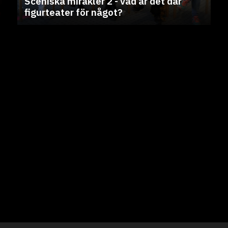
Sceniska mirakler 2 - vad är det där
figurteater för något?