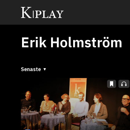
Erik Holmström
Senaste
Senaste
A till Ö
Ö till A