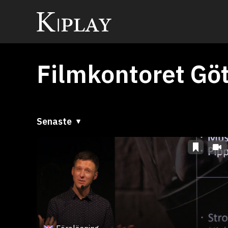
Filmkontoret Gö
Senaste
Senaste
A till Ö
Ö till A