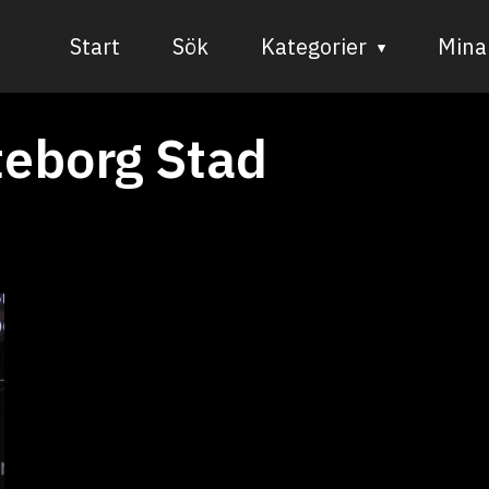
Start
Sök
Kategorier
Mina 
Audiovisuell media
teborg Stad
Bild och form
Dans
Musik
Teater