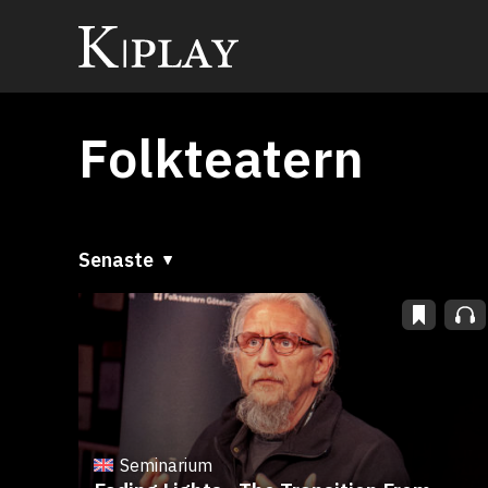
Folkteatern
Senaste
Senaste
A till Ö
Ö till A
Seminarium