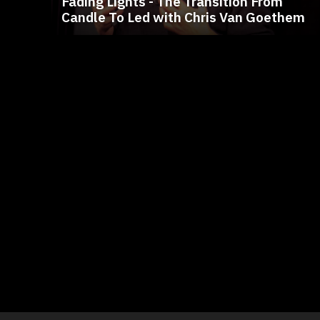
Fading Lights - The Transition From
Candle To Led with Chris Van Goethem