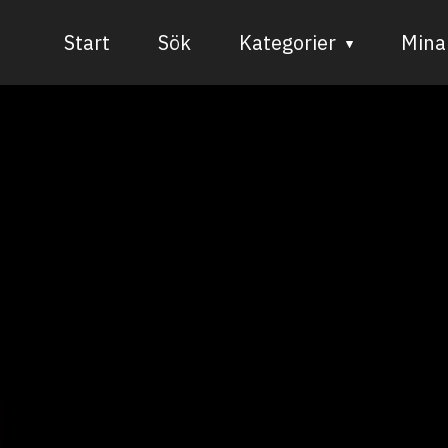
Start
Sök
Kategorier
Mina 
Audiovisuell media
Bild och form
Dans
Musik
Teater