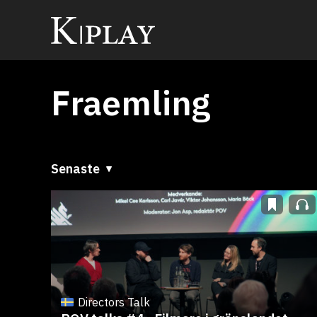
Fraemling
Senaste
Senaste
A till Ö
Ö till A
Directors Talk