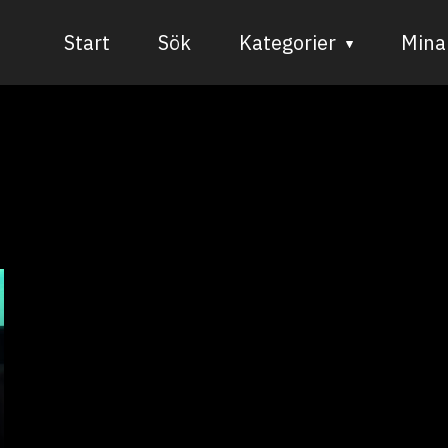
Start
Sök
Kategorier
Mina 
Audiovisuell media
Bild och form
Dans
Musik
Teater