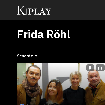
Frida Röhl
Senaste
Senaste
A till Ö
Ö till A