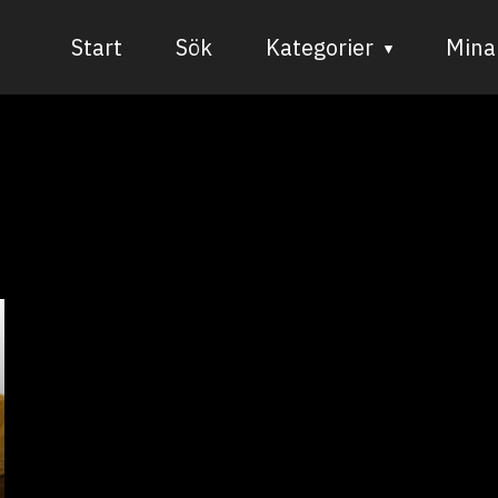
Start
Sök
Kategorier
Mina 
Audiovisuell media
Bild och form
Dans
Musik
Teater