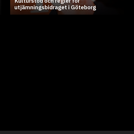
Kulturstöd och regler för
utjämningsbidraget i Göteborg