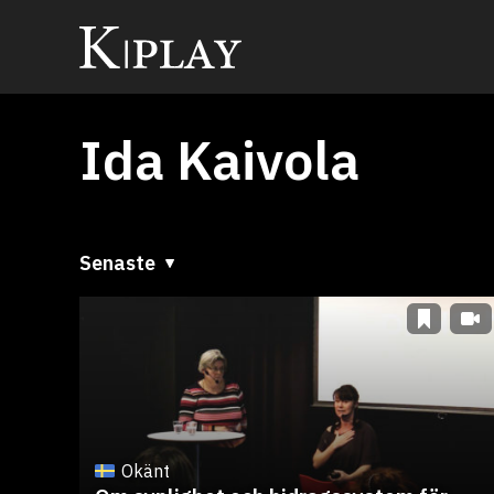
Ida Kaivola
Senaste
Senaste
A till Ö
Ö till A
Okänt