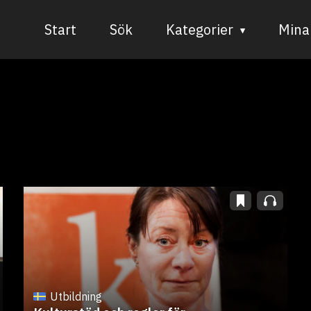
Start
Sök
Kategorier
Mina 
Audiovisuell media
Bild och form
Dans
Musik
Teater
Utbildning