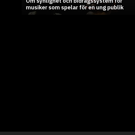
Om synlighet och bidragssystem för
musiker som spelar för en ung publik