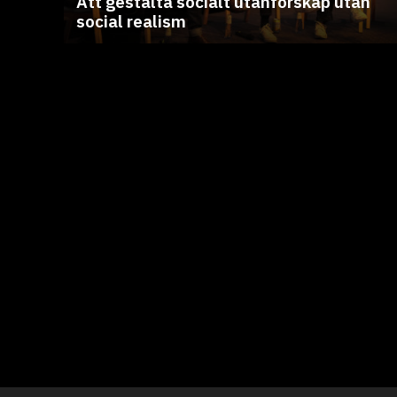
Att gestalta socialt utanförskap utan
social realism