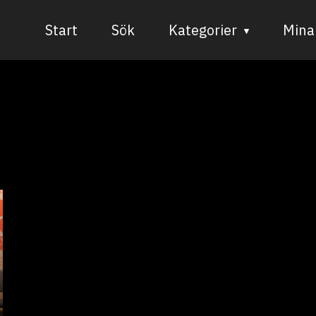
Start
Sök
Kategorier
Mina 
Audiovisuell media
Bild och form
Dans
Musik
Teater