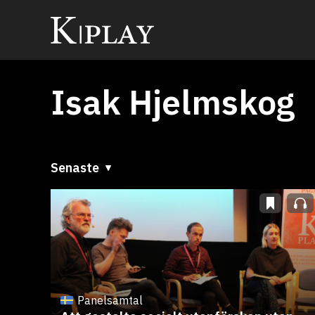
Isak Hjelmskog
Senaste
Senaste
A till Ö
Ö till A
Panelsamtal