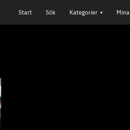
Start
Sök
Kategorier
Mina 
Audiovisuell media
Bild och form
Dans
Musik
Teater