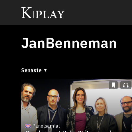
JanBenneman
Senaste
Senaste
A till Ö
Ö till A
Panelsamtal