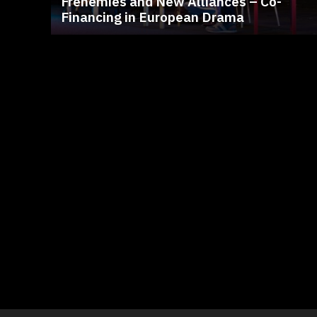
Frenemies and New Alliances – Co-
Financing in European Drama