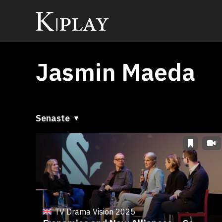
Jasmin Maeda
Senaste
Senaste
A till Ö
Ö till A
TV Drama Vision 2025