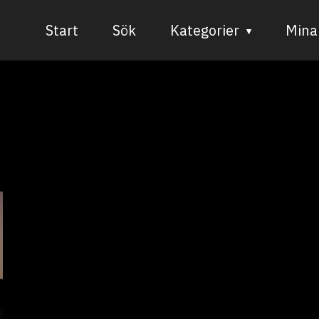
Start
Sök
Kategorier
Mina 
Audiovisuell media
Bild och form
Dans
Musik
Teater