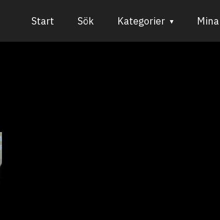
Start
Sök
Kategorier
Mina 
Audiovisuell media
Bild och form
Dans
Musik
Teater