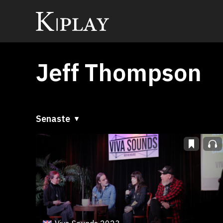
Jeff Thompson
Senaste
Senaste
A till Ö
Ö till A