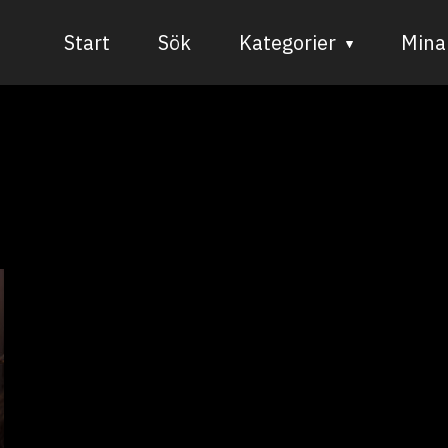
Start
Sök
Kategorier
Mina 
Audiovisuell media
Bild och form
Dans
Musik
Teater