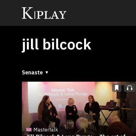
jill bilcock
Senaste
Senaste
A till Ö
Ö till A
Mastertalk