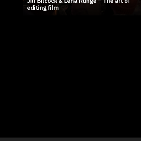
Jill Bilcock & Lena Runge – The art of
editing film