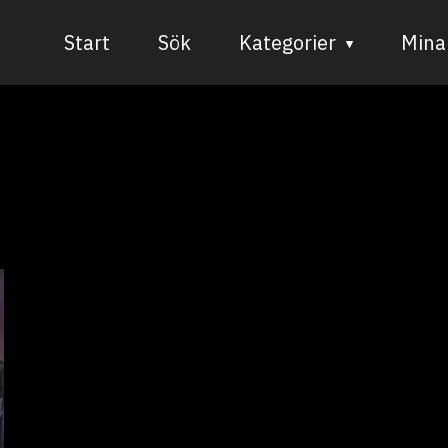
Start
Sök
Kategorier
Mina 
Audiovisuell media
Bild och form
Dans
Musik
Teater