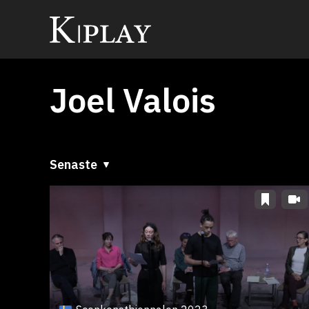
Joel Valois
Senaste
Senaste
A till Ö
Ö till A