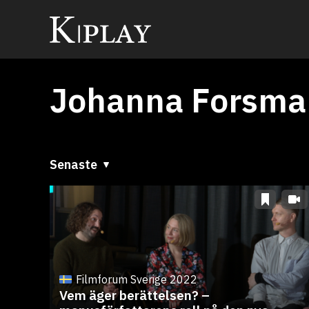
Johanna Forsma
Senaste
Senaste
A till Ö
Ö till A
Filmforum Sverige 2022
Vem äger berättelsen? –