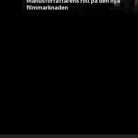
manusförfattarens roll på den nya
filmmarknaden