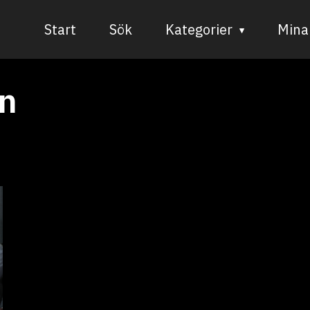
Start
Sök
Kategorier
Mina 
Audiovisuell media
n
Bild och form
Dans
Musik
Teater