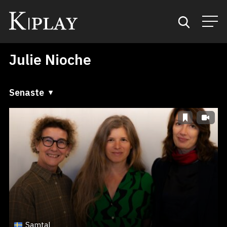
Julie Nioche
Start
Sök
Senaste
Senaste
Kategorier
A till Ö
Mina favoriter
Ö till A
Samtal