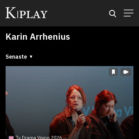
Karin Arrhenius
Start
Sök
Senaste
Senaste
Kategorier
A till Ö
Mina favoriter
Ö till A
Tv Drama Vision 2026