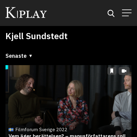
Kjell Sundstedt
Start
Sök
Senaste
Senaste
Kategorier
A till Ö
Mina favoriter
Ö till A
Filmforum Sverige 2022
Vem äger berättelsen? – manusförfattarens roll