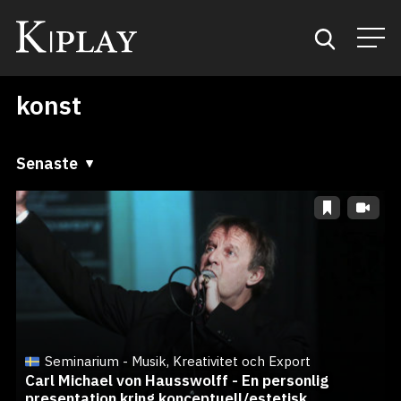
konst
Start
Sök
Senaste
Senaste
Kategorier
A till Ö
Mina favoriter
Ö till A
Seminarium - Musik, Kreativitet och Export
Carl Michael von Hausswolff - En personlig
presentation kring konceptuell/estetisk