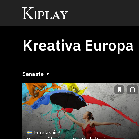
Kreativa Europa
Senaste
Senaste
A till Ö
Ö till A
Föreläsning