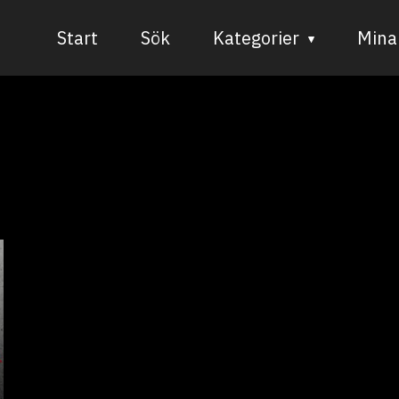
Start
Sök
Kategorier
Mina 
Audiovisuell media
Bild och form
Dans
Musik
Teater