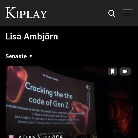
Lisa Ambjörn
Start
Sök
Senaste
Senaste
Kategorier
A till Ö
Mina favoriter
Ö till A
TV Drama Vision 2024