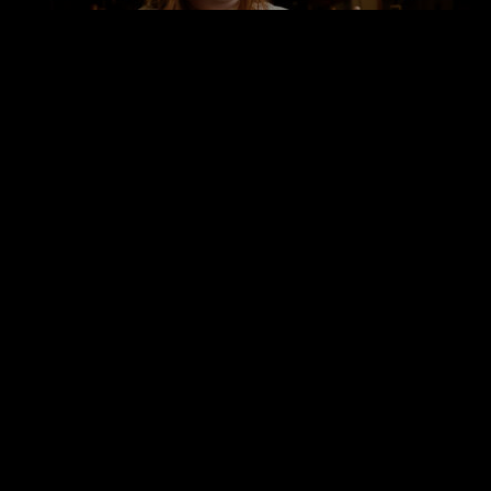
Intervju
Att bygga upp sitt nätverk inom musikbranschen
med Linnéa Bäcklund
Intervju
Rätt ramar för samarbetet i en komplex
musikbransch med Emil Winkler