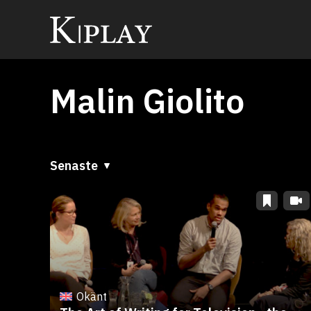
Malin Giolito
Senaste
Senaste
A till Ö
Ö till A
Okänt