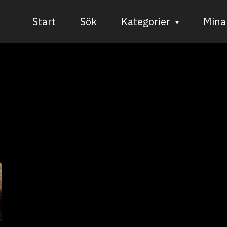
Start
Sök
Kategorier
Mina 
Audiovisuell media
Bild och form
Dans
Musik
Teater