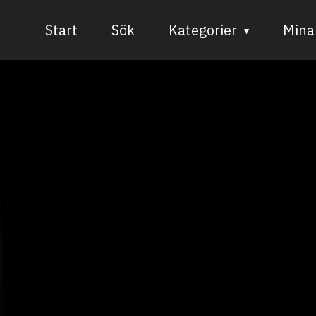
Start
Sök
Kategorier
Mina 
Audiovisuell media
Bild och form
Dans
Musik
Teater