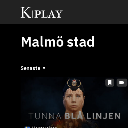
Malmö stad
Senaste
Senaste
A till Ö
Ö till A