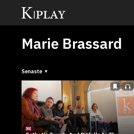
Marie Brassard
Senaste
Senaste
A till Ö
Ö till A