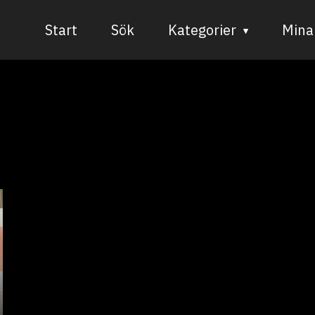
Start
Sök
Kategorier
Mina 
Audiovisuell media
Bild och form
Dans
Musik
Teater