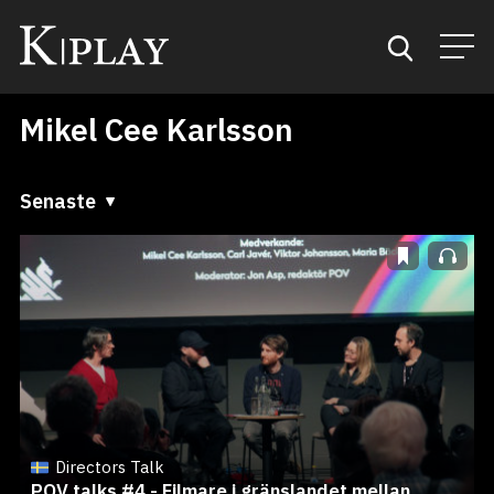
Mikel Cee Karlsson
Start
Sök
Senaste
Senaste
Kategorier
A till Ö
Mina favoriter
Ö till A
Directors Talk
POV talks #4 - Filmare i gränslandet mellan