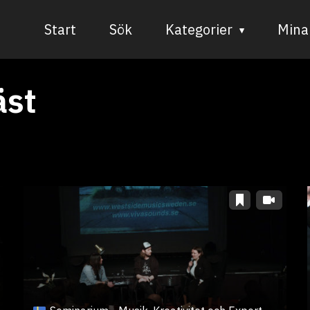
Start
Sök
Kategorier
Mina 
Audiovisuell media
äst
Bild och form
Dans
Musik
Teater