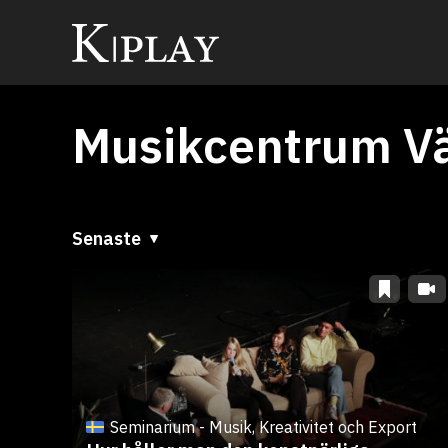
Musikcentrum V
Senaste
Senaste
A till Ö
Ö till A
Seminarium - Musik, Kreativitet och Export