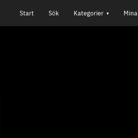
Start
Sök
Kategorier
Mina 
Audiovisuell media
Bild och form
Dans
Musik
Teater