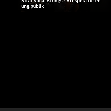
Stråf Vocal Strings - Att spela för en
ung publik