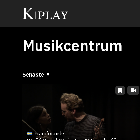
Musikcentrum
Senaste
Senaste
A till Ö
Ö till A
Framförande