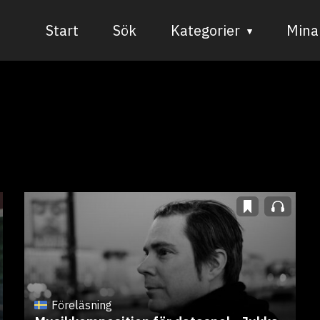
Start
Sök
Kategorier
Mina 
Audiovisuell media
Bild och form
Dans
Musik
Teater
Föreläsning