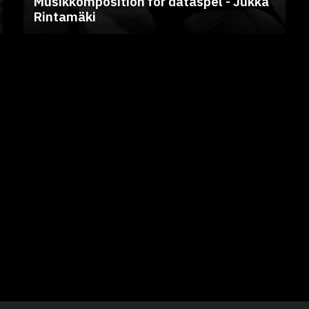
Musikkomposition för dataspel - Jukka
Rintamäki