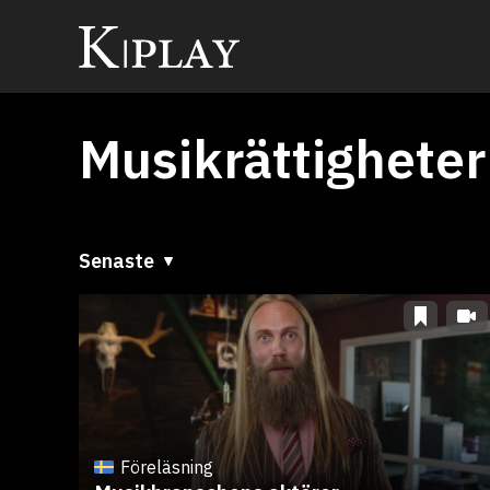
Musikrättigheter
Senaste
Senaste
A till Ö
Ö till A
Föreläsning