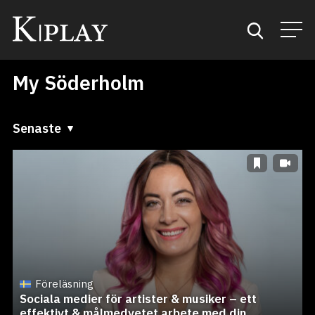
My Söderholm
Start
Sök
Senaste
Senaste
Kategorier
A till Ö
Mina favoriter
Ö till A
Föreläsning
Sociala medier för artister & musiker – ett
effektivt & målmedvetet arbete med din