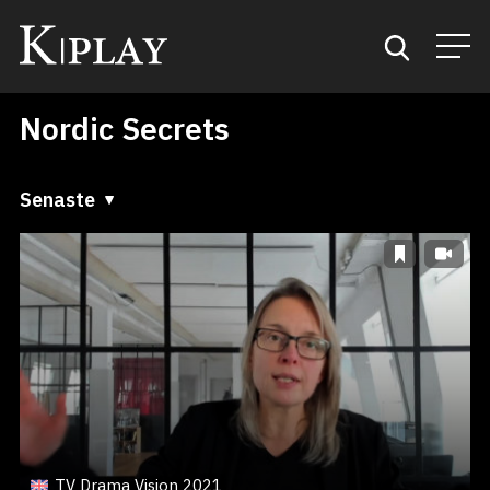
Nordic Secrets
Start
Sök
Senaste
Senaste
Kategorier
A till Ö
Mina favoriter
Ö till A
TV Drama Vision 2021