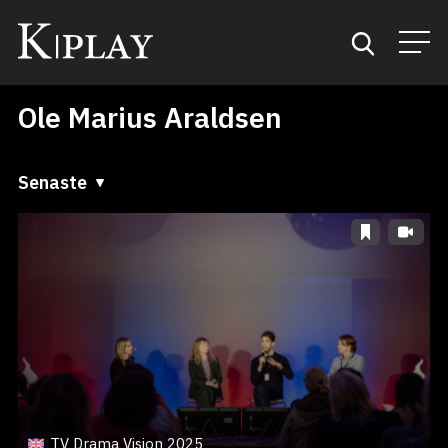
Ole Marius Araldsen
Start
Sök
Senaste
Senaste
Kategorier
A till Ö
Mina favoriter
Ö till A
TV Drama Vision 2025