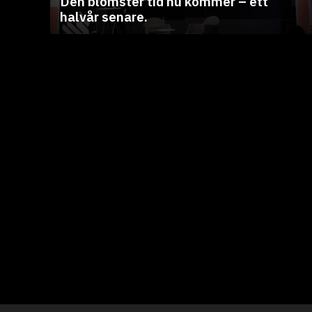
Den blomster tid nu kommer – ett
halvår senare.