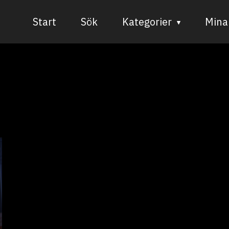
Start
Sök
Kategorier
Mina 
Audiovisuell media
Bild och form
Dans
Musik
Teater