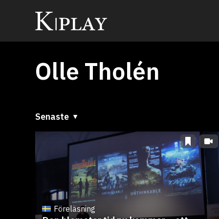
Olle Tholén
Senaste
Senaste
A till Ö
Ö till A
Föreläsning