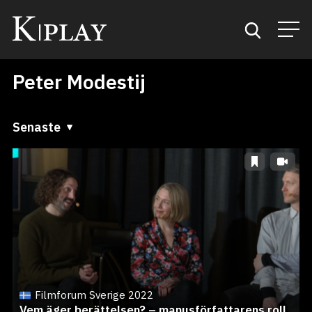
Peter Modestij
Start
Sök
Senaste
Senaste
Kategorier
A till Ö
Mina favoriter
Ö till A
Filmforum Sverige 2022
Vem äger berättelsen? – manusförfattarens roll