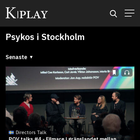
Psykos i Stockholm
Start
Sök
Senaste
Senaste
Kategorier
A till Ö
Mina favoriter
Ö till A
Directors Talk
POV talks #4 - Filmare i gränslandet mellan