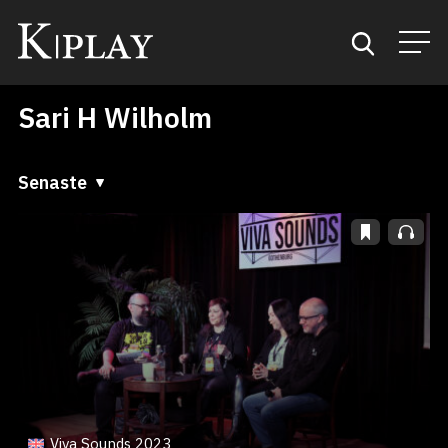
Sari H Wilholm
Start
Sök
Senaste
Senaste
Kategorier
A till Ö
Mina favoriter
Ö till A
Viva Sounds 2023