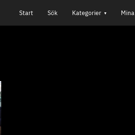
Start
Sök
Kategorier
Mina 
Audiovisuell media
Bild och form
Dans
Musik
Teater