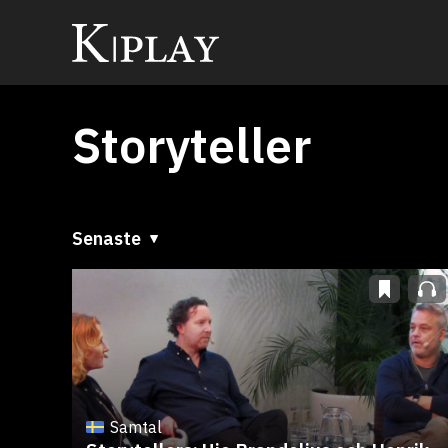
Storyteller
Senaste
Senaste
A till Ö
Ö till A
Samtal