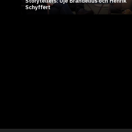
Storytellers: Uje Brandelius och Henrik
Schyffert