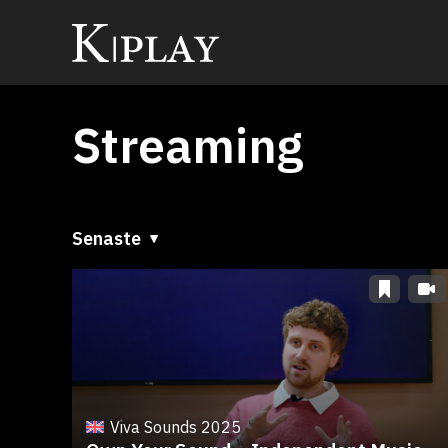
Streaming
Senaste
Senaste
A till Ö
Ö till A
Viva Sounds 2025