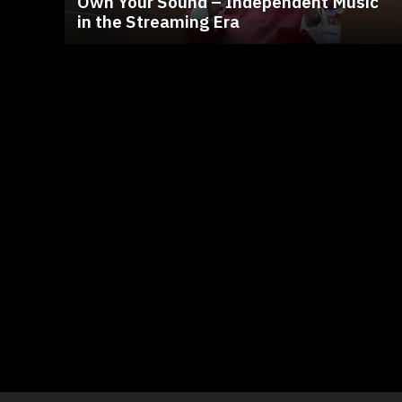
Own Your Sound – Independent Music
in the Streaming Era