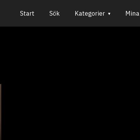
Start
Sök
Kategorier
Mina 
Audiovisuell media
Bild och form
Dans
Musik
Teater