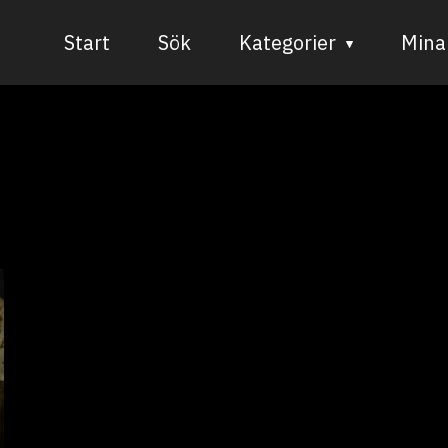
Start
Sök
Kategorier
Mina 
Audiovisuell media
Bild och form
Dans
Musik
Teater