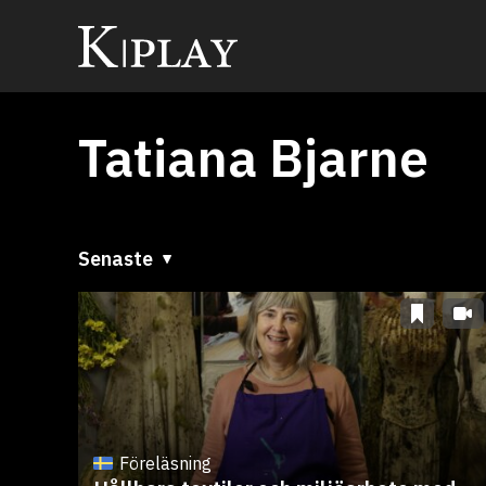
Tatiana Bjarne
Senaste
Senaste
A till Ö
Ö till A
Föreläsning