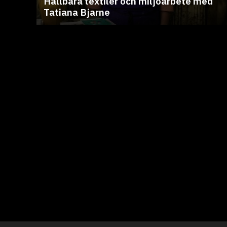
Hållbara textiler och miljöarbete med
Tatiana Bjarne