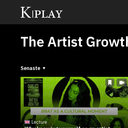
The Artist Growt
Senaste
Senaste
A till Ö
Ö till A
Lecture