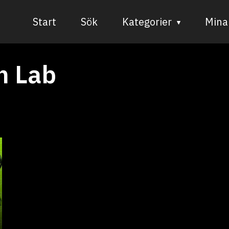
Start
Sök
Kategorier
Mina 
Audiovisuell media
h Lab
Bild och form
Dans
Musik
Teater