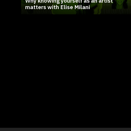
Why knowing yourself as an artist
matters with Elise Milani